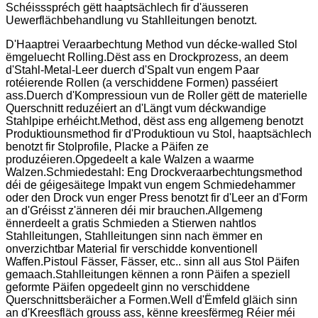
Schéissspréch gëtt haaptsächlech fir d'äusseren
Uewerflächbehandlung vu Stahlleitungen benotzt.
D'Haaptrei Veraarbechtung Method vun décke-walled Stol
ëmgeluecht Rolling.Dëst ass en Drockprozess, an deem
d'Stahl-Metal-Leer duerch d'Spalt vun engem Paar
rotéierende Rollen (a verschiddene Formen) passéiert
ass.Duerch d'Kompressioun vun de Roller gëtt de materielle
Querschnitt reduzéiert an d'Längt vum déckwandige
Stahlpipe erhéicht.Method, dëst ass eng allgemeng benotzt
Produktiounsmethod fir d'Produktioun vu Stol, haaptsächlech
benotzt fir Stolprofile, Placke a Päifen ze
produzéieren.Opgedeelt a kale Walzen a waarme
Walzen.Schmiedestahl: Eng Drockveraarbechtungsmethod
déi de géigesäitege Impakt vun engem Schmiedehammer
oder den Drock vun enger Press benotzt fir d'Leer an d'Form
an d'Gréisst z'änneren déi mir brauchen.Allgemeng
ënnerdeelt a gratis Schmieden a Stierwen nahtlos
Stahlleitungen, Stahlleitungen sinn nach ëmmer en
onverzichtbar Material fir verschidde konventionell
Waffen.Pistoul Fässer, Fässer, etc.. sinn all aus Stol Päifen
gemaach.Stahlleitungen kënnen a ronn Päifen a speziell
geformte Päifen opgedeelt ginn no verschiddene
Querschnittsberäicher a Formen.Well d'Ëmfeld gläich sinn
an d'Kreesfläch grouss ass, kënne kreesfërmeg Réier méi