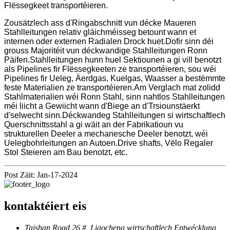
Flëssegkeet transportéieren.
Zousätzlech ass d'Ringabschnitt vun décke Maueren
Stahlleitungen relativ gläichméisseg betount wann et
internen oder externen Radialen Drock huet.Dofir sinn déi
grouss Majoritéit vun déckwandige Stahlleitungen Ronn
Päifen.Stahlleitungen hunn huel Sektiounen a gi vill benotzt
als Pipelines fir Flëssegkeeten ze transportéieren, sou wéi
Pipelines fir Ueleg, Äerdgas, Kuelgas, Waasser a bestëmmte
feste Materialien ze transportéieren.Am Verglach mat zolidd
Stahlmaterialien wéi Ronn Stahl, sinn nahtlos Stahlleitungen
méi liicht a Gewiicht wann d'Biege an d'Trsiounstäerkt
d'selwecht sinn.Déckwandeg Stahlleitungen si wirtschaftlech
Querschnittsstahl a gi wäit an der Fabrikatioun vu
strukturellen Deeler a mechanesche Deeler benotzt, wéi
Uelegbohrleitungen an Autoen.Drive shafts, Vëlo Regaler
Stol Steieren am Bau benotzt, etc.
Post Zäit: Jan-17-2024
kontaktéiert eis
Taishan Road 26 #, Liaocheng wirtschaftlech Entwécklung