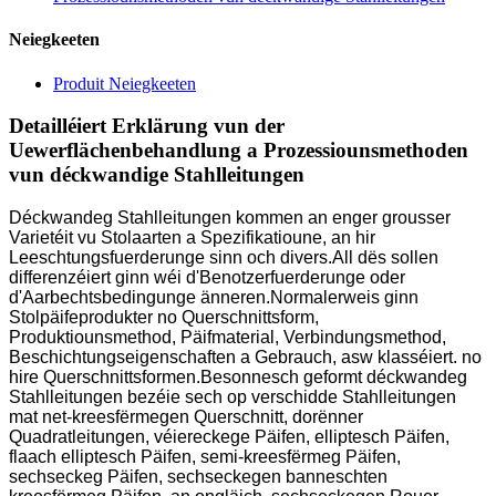
Neiegkeeten
Produit Neiegkeeten
Detailléiert Erklärung vun der
Uewerflächenbehandlung a Prozessiounsmethoden
vun déckwandige Stahlleitungen
Déckwandeg Stahlleitungen kommen an enger grousser
Varietéit vu Stolaarten a Spezifikatioune, an hir
Leeschtungsfuerderunge sinn och divers.All dës sollen
differenzéiert ginn wéi d'Benotzerfuerderunge oder
d'Aarbechtsbedingunge änneren.Normalerweis ginn
Stolpäifeprodukter no Querschnittsform,
Produktiounsmethod, Päifmaterial, Verbindungsmethod,
Beschichtungseigenschaften a Gebrauch, asw klasséiert. no
hire Querschnittsformen.Besonnesch geformt déckwandeg
Stahlleitungen bezéie sech op verschidde Stahlleitungen
mat net-kreesfërmegen Querschnitt, dorënner
Quadratleitungen, véiereckege Päifen, elliptesch Päifen,
flaach elliptesch Päifen, semi-kreesfërmeg Päifen,
sechseckeg Päifen, sechseckegen banneschten