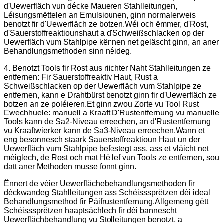
d'Uewerfläch vun décke Maueren Stahlleitungen,
Léisungsmëttelen an Emulsiounen, ginn normalerweis
benotzt fir d'Uewerfläch ze botzen.Wéi och ëmmer, d'Rost,
d'Sauerstoffreaktiounshaut a d'Schweißschlacken op der
Uewerfläch vum Stahlpipe kënnen net geläscht ginn, an aner
Behandlungsmethoden sinn néideg.
4. Benotzt Tools fir Rost aus riichter Naht Stahlleitungen ze
entfernen: Fir Sauerstoffreaktiv Haut, Rust a
Schweißschlacken op der Uewerfläch vum Stahlpipe ze
entfernen, kann e Drahtbürst benotzt ginn fir d'Uewerfläch ze
botzen an ze poléieren.Et ginn zwou Zorte vu Tool Rust
Ewechhuele: manuell a Kraaft.D'Rustentfernung vu manuelle
Tools kann de Sa2-Niveau erreechen, an d'Rustentfernung
vu Kraaftwierker kann de Sa3-Niveau erreechen.Wann et
eng besonnesch staark Sauerstoffreaktioun Haut un der
Uewerfläch vum Stahlpipe befestegt ass, ass et vläicht net
méiglech, de Rost och mat Hëllef vun Tools ze entfernen, sou
datt aner Methoden musse fonnt ginn.
Ënnert de véier Uewerflächebehandlungsmethoden fir
déckwandeg Stahlleitungen ass Schéisssprëtzen déi ideal
Behandlungsmethod fir Päifrustentfernung.Allgemeng gëtt
Schéisssprëtzen haaptsächlech fir déi bannescht
Uewerflächbehandlung vu Stolleitungen benotzt, a