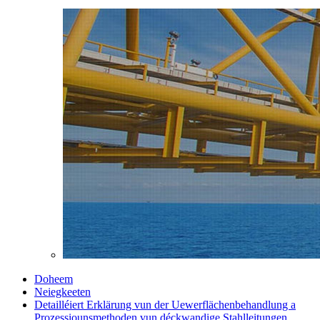
Doheem
Neiegkeeten
Detailléiert Erklärung vun der Uewerflächenbehandlung a
Prozessiounsmethoden vun déckwandige Stahlleitungen