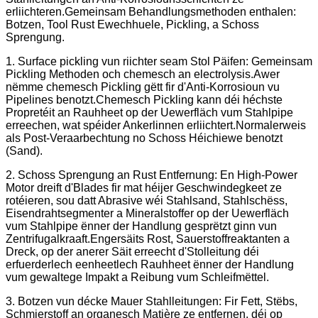
erliichteren.Gemeinsam Behandlungsmethoden enthalen:
Botzen, Tool Rust Ewechhuele, Pickling, a Schoss
Sprengung.
1. Surface pickling vun riichter seam Stol Päifen: Gemeinsam
Pickling Methoden och chemesch an electrolysis.Awer
nëmme chemesch Pickling gëtt fir d'Anti-Korrosioun vu
Pipelines benotzt.Chemesch Pickling kann déi héchste
Propretéit an Rauhheet op der Uewerfläch vum Stahlpipe
erreechen, wat spéider Ankerlinnen erliichtert.Normalerweis
als Post-Veraarbechtung no Schoss Héichiewe benotzt
(Sand).
2. Schoss Sprengung an Rust Entfernung: En High-Power
Motor dreift d'Blades fir mat héijer Geschwindegkeet ze
rotéieren, sou datt Abrasive wéi Stahlsand, Stahlschëss,
Eisendrahtsegmenter a Mineralstoffer op der Uewerfläch
vum Stahlpipe ënner der Handlung gesprëtzt ginn vun
Zentrifugalkraaft.Engersäits Rost, Sauerstoffreaktanten a
Dreck, op der anerer Säit erreecht d'Stolleitung déi
erfuerderlech eenheetlech Rauhheet ënner der Handlung
vum gewaltege Impakt a Reibung vum Schleifmëttel.
3. Botzen vun décke Mauer Stahlleitungen: Fir Fett, Stëbs,
Schmierstoff an organesch Matière ze entfernen, déi op