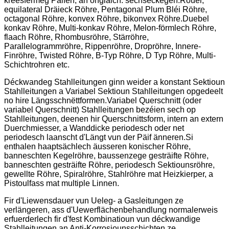
kreesfërmeg Päifen, an ongläich. sechseckegen.Rouer,
equilateral Dräieck Röhre, Pentagonal Plum Bléi Röhre,
octagonal Röhre, konvex Röhre, bikonvex Röhre.Duebel
konkav Röhre, Multi-konkav Röhre, Melon-förmlech Röhre,
flaach Röhre, Rhombusröhre, Stärröhre,
Parallelogrammröhre, Rippenröhre, Dropröhre, Innere-
Finröhre, Twisted Röhre, B-Typ Röhre, D Typ Röhre, Multi-
Schichtrohren etc.
Déckwandeg Stahlleitungen ginn weider a konstant Sektioun
Stahlleitungen a Variabel Sektioun Stahlleitungen opgedeelt
no hire Längsschnëttformen.Variabel Querschnitt (oder
variabel Querschnitt) Stahlleitungen bezéien sech op
Stahlleitungen, deenen hir Querschnittsform, intern an extern
Duerchmiesser, a Wanddicke periodesch oder net
periodesch laanscht d'Längt vun der Päif änneren.Si
enthalen haaptsächlech äusseren konischer Röhre,
banneschten Kegelröhre, baussenzege gesträifte Röhre,
banneschten gesträifte Röhre, periodesch Sektiounsröhre,
gewellte Röhre, Spiralröhre, Stahlröhre mat Heizkierper, a
Pistoulfass mat multiple Linnen.
Fir d'Liewensdauer vun Ueleg- a Gasleitungen ze
verlängeren, ass d'Uewerflächenbehandlung normalerweis
erfuerderlech fir d'fest Kombinatioun vun déckwandige
Stahlleitungen an Anti-Korrosiounsschichten ze