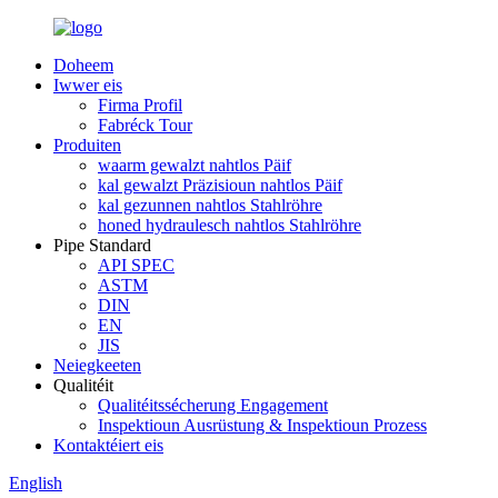
Doheem
Iwwer eis
Firma Profil
Fabréck Tour
Produiten
waarm gewalzt nahtlos Päif
kal gewalzt Präzisioun nahtlos Päif
kal gezunnen nahtlos Stahlröhre
honed hydraulesch nahtlos Stahlröhre
Pipe Standard
API SPEC
ASTM
DIN
EN
JIS
Neiegkeeten
Qualitéit
Qualitéitssécherung Engagement
Inspektioun Ausrüstung & Inspektioun Prozess
Kontaktéiert eis
English