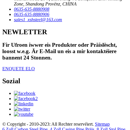
Zone, Shandong Provënz, CHINA
0635-635-8880908
0635-635-8880906
sales1_xshsteel@163.com
NEWLETTER
Fir Ufroen iwwer eis Produkter oder Präislëscht,
loosst w.e.g. Är E-Mail un eis a mir kontaktéiere
bannent 24 Stonnen.
ENQUETE ELO
Sozial
© Copyright - 2010-2023: All Rechter reservéiert.
Sitemap
6 Zoll Carbon Steel Pipe
,
4 Zoll Casing Pipe Präis
,
8 Zoll Stol Pipe
,