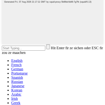
Hit Enter fir ze sichen oder ESC fir
zou ze maachen
English
French
German
Portuguese
Spanish
Russian
Japanese
Korean
Arabic
Irish
Greek