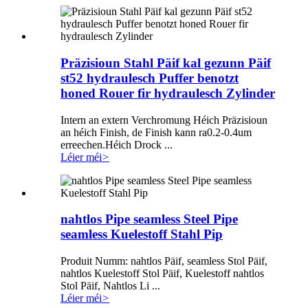
Präzisioun Stahl Päif kal gezunn Päif
st52 hydraulesch Puffer benotzt
honed Rouer fir hydraulesch Zylinder
Intern an extern Verchromung Héich Präzisioun
an héich Finish, de Finish kann ra0.2-0.4um
erreechen.Héich Drock ...
Léier méi
>
nahtlos Pipe seamless Steel Pipe
seamless Kuelestoff Stahl Pip
Produit Numm: nahtlos Päif, seamless Stol Päif,
nahtlos Kuelestoff Stol Päif, Kuelestoff nahtlos
Stol Päif, Nahtlos Li ...
Léier méi
>