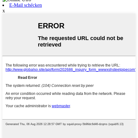
E-Mail schécken
x