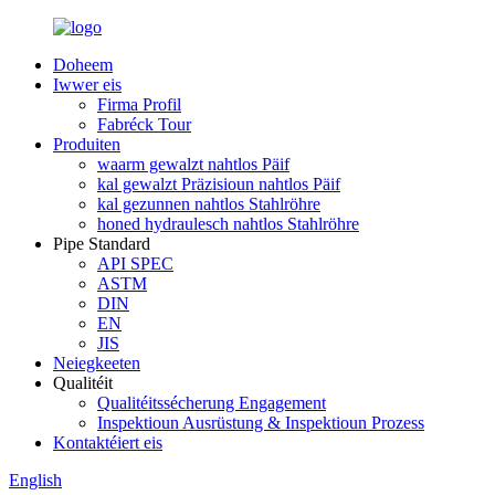
Doheem
Iwwer eis
Firma Profil
Fabréck Tour
Produiten
waarm gewalzt nahtlos Päif
kal gewalzt Präzisioun nahtlos Päif
kal gezunnen nahtlos Stahlröhre
honed hydraulesch nahtlos Stahlröhre
Pipe Standard
API SPEC
ASTM
DIN
EN
JIS
Neiegkeeten
Qualitéit
Qualitéitssécherung Engagement
Inspektioun Ausrüstung & Inspektioun Prozess
Kontaktéiert eis
English