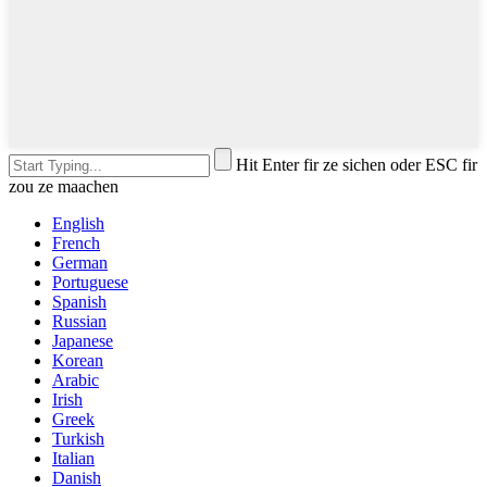
Hit Enter fir ze sichen oder ESC fir
zou ze maachen
English
French
German
Portuguese
Spanish
Russian
Japanese
Korean
Arabic
Irish
Greek
Turkish
Italian
Danish