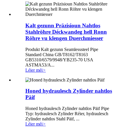
Kalt gezunn Präzisioun Nahtlos
Stahlröhre Déckwandeg hell Ronn
Röhre vu klengen Duerchmiesser
Produkt Kalt gezunn Seamlesssteel Pipe
Standard China GB/T8162/T8163
GB5310/6579/9948/YB235-70 USA
ASTMA53/A...
Léier méi
>
Honed hydraulesch Zylinder nahtlos
Päif
Honed hydraulesch Zylinder nahtlos Päif Pipe
Typ: hydraulesch Zylinder Réier, hydraulesch
Zylinder nahtlos Stahl Päif, ...
Léier méi
>