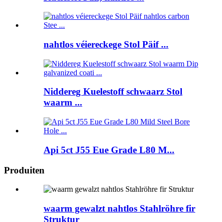
nahtlos véiereckege Stol Päif ...
Niddereg Kuelestoff schwaarz Stol
waarm ...
Api 5ct J55 Eue Grade L80 M...
Produiten
waarm gewalzt nahtlos Stahlröhre fir
Struktur