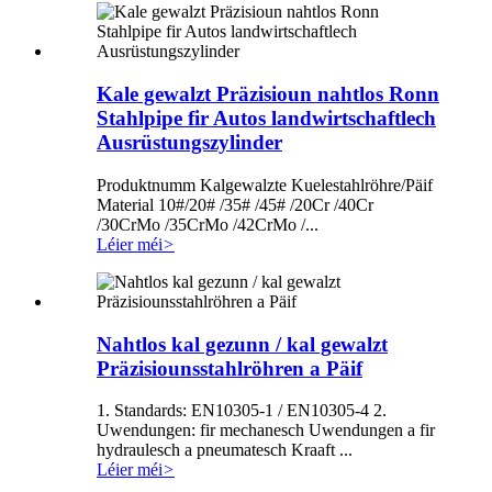
Kale gewalzt Präzisioun nahtlos Ronn
Stahlpipe fir Autos landwirtschaftlech
Ausrüstungszylinder
Produktnumm Kalgewalzte Kuelestahlröhre/Päif
Material 10#/20# /35# /45# /20Cr /40Cr
/30CrMo /35CrMo /42CrMo /...
Léier méi
>
Nahtlos kal gezunn / kal gewalzt
Präzisiounsstahlröhren a Päif
1. Standards: EN10305-1 / EN10305-4 2.
Uwendungen: fir mechanesch Uwendungen a fir
hydraulesch a pneumatesch Kraaft ...
Léier méi
>