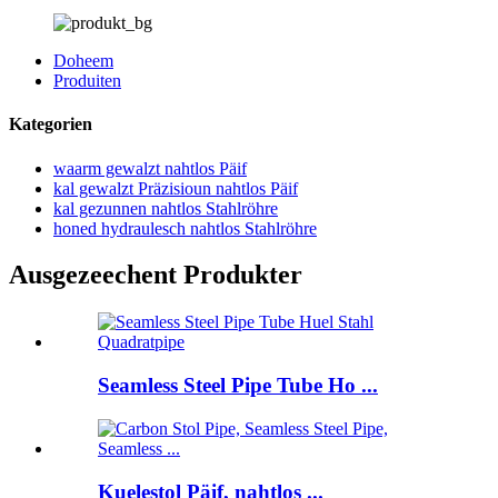
Doheem
Produiten
Kategorien
waarm gewalzt nahtlos Päif
kal gewalzt Präzisioun nahtlos Päif
kal gezunnen nahtlos Stahlröhre
honed hydraulesch nahtlos Stahlröhre
Ausgezeechent Produkter
Seamless Steel Pipe Tube Ho ...
Kuelestol Päif, nahtlos ...