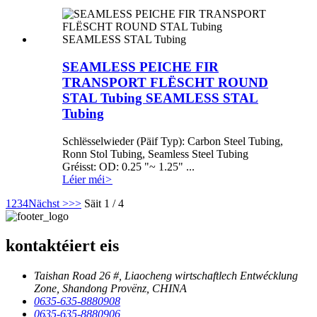
SEAMLESS PEICHE FIR
TRANSPORT FLËSCHT ROUND
STAL Tubing SEAMLESS STAL
Tubing
Schlësselwieder (Päif Typ): Carbon Steel Tubing,
Ronn Stol Tubing, Seamless Steel Tubing
Gréisst: OD: 0.25 "~ 1.25" ...
Léier méi
>
1
2
3
4
Nächst >
>>
Säit 1 / 4
kontaktéiert eis
Taishan Road 26 #, Liaocheng wirtschaftlech Entwécklung
Zone, Shandong Provënz, CHINA
0635-635-8880908
0635-635-8880906