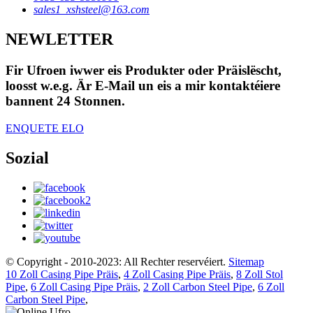
sales1_xshsteel@163.com
NEWLETTER
Fir Ufroen iwwer eis Produkter oder Präislëscht,
loosst w.e.g. Är E-Mail un eis a mir kontaktéiere
bannent 24 Stonnen.
ENQUETE ELO
Sozial
© Copyright - 2010-2023: All Rechter reservéiert.
Sitemap
10 Zoll Casing Pipe Präis
,
4 Zoll Casing Pipe Präis
,
8 Zoll Stol
Pipe
,
6 Zoll Casing Pipe Präis
,
2 Zoll Carbon Steel Pipe
,
6 Zoll
Carbon Steel Pipe
,