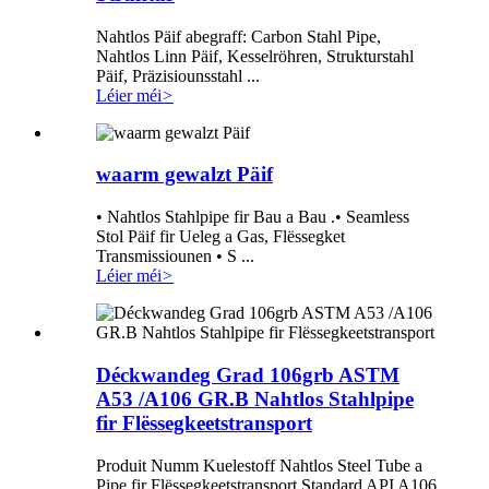
Nahtlos Päif abegraff: Carbon Stahl Pipe,
Nahtlos Linn Päif, Kesselröhren, Strukturstahl
Päif, Präzisiounsstahl ...
Léier méi
>
waarm gewalzt Päif
• Nahtlos Stahlpipe fir Bau a Bau .• Seamless
Stol Päif fir Ueleg a Gas, Flëssegket
Transmissiounen • S ...
Léier méi
>
Déckwandeg Grad 106grb ASTM
A53 /A106 GR.B Nahtlos Stahlpipe
fir Flëssegkeetstransport
Produit Numm Kuelestoff Nahtlos Steel Tube a
Pipe fir Flëssegkeetstransport Standard API A106