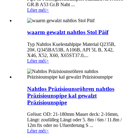
GR.B A53 Gr.B Naht ...
Léier méi
>
waarm gewalzt nahtlos Stol Päif
Typ Nahtlos Kuelestahlpipe Material Q235B,
20#, Q345BA53B, A106B, API 5L B, X42,
X46, X52, X60, X65ST37.0,...
Léier méi
>
Nahtlos Präzisiounsröhren nahtlos
Präzisiounspipe kal gewalzt
Präzisiounspipe
Gréisst: OD: 21-180mm Mauer deck: 2-16mm,
Längt: zoufälleg Längt oder 5. 8m / 6m / 11.8m /
12m fix oder no Ufuerderung S ...
Léier méi
>