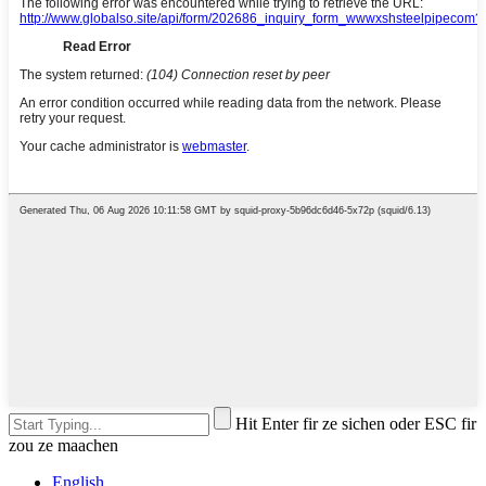
Hit Enter fir ze sichen oder ESC fir
zou ze maachen
English