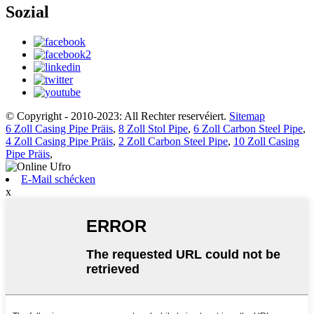
Sozial
© Copyright - 2010-2023: All Rechter reservéiert.
Sitemap
6 Zoll Casing Pipe Präis
,
8 Zoll Stol Pipe
,
6 Zoll Carbon Steel Pipe
,
4 Zoll Casing Pipe Präis
,
2 Zoll Carbon Steel Pipe
,
10 Zoll Casing
Pipe Präis
,
E-Mail schécken
x