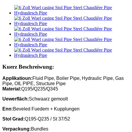
Kuerz Beschreiwung:
Applikatioun:
Fluid Pipe, Boiler Pipe, Hydraulic Pipe, Gas
Pipe, OIL PIPE, Structure Pipe
Material:
Q195/Q235/Q345
Uewerfläch:
Schwaarz gemoolt
Enn:
Beveled Fuedem + Kupplungen
Stol Grad:
Q195-Q235 / St 37/52
Verpackung:
Bundles