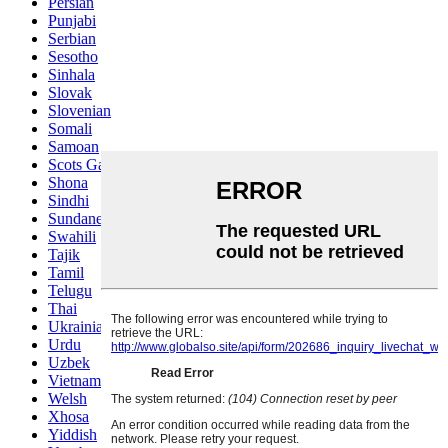
Persian
Punjabi
Serbian
Sesotho
Sinhala
Slovak
Slovenian
Somali
Samoan
Scots Gaelic
Shona
Sindhi
Sundanese
Swahili
Tajik
Tamil
Telugu
Thai
Ukrainian
Urdu
Uzbek
Vietnamese
Welsh
Xhosa
Yiddish