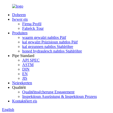
Doheem
Iwwer eis
Firma Profil
Fabréck Tour
Produiten
waarm gewalzt nahtlos Päif
kal gewalzt Präzisioun nahtlos Päif
kal gezunnen nahtlos Stahlröhre
honed hydraulesch nahtlos Stahlröhre
Pipe Standard
API SPEC
ASTM
DIN
EN
JIS
Neiegkeeten
Qualitéit
Qualitéitssécherung Engagement
Inspektioun Ausrüstung & Inspektioun Prozess
Kontaktéiert eis
English