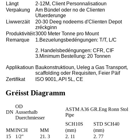
Längt
2-12M, Client Personnalisatioun
Verpakung
Am Bündel oder no de Clienten
Ufuerderunge
Liwwerzäit
20-30 Deeg nodeems d'Clienten Depot
zréckginn
Produktivitéit
3000 Meter Tonne pro Mount
Remarque
1.Bezuelungsbedéngungen: T/T, L/C
2. Handelsbedéngungen: CFR, CIF
3.Minimum Bestellung: 20 Tonnen
Applikatioun
Baukonstruktioun, Ueleg a Gas Transport,
scaffolding oder Requisiten, Feier Päif
Zertifikat
ISO 9001, API 5L, CE
Gréisst Diagramm
OD
ASTM A36 GR.Eng Ronn Stol
DN
Ausserhalb
Pipe
Duerchmiesser
SCH10S
STD SCH40
MM
INCH
MM
(mm)
(mm)
15
1/2"
21. 3
2. 11
2. 77