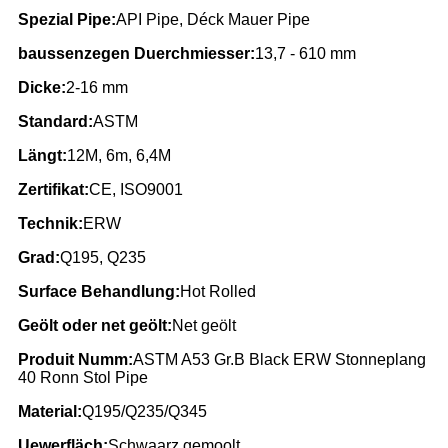
Spezial Pipe:
API Pipe, Déck Mauer Pipe
baussenzegen Duerchmiesser:
13,7 - 610 mm
Dicke:
2-16 mm
Standard:
ASTM
Längt:
12M, 6m, 6,4M
Zertifikat:
CE, ISO9001
Technik:
ERW
Grad:
Q195, Q235
Surface Behandlung:
Hot Rolled
Geölt oder net geölt:
Net geölt
Produit Numm:
ASTM A53 Gr.B Black ERW Stonneplang
40 Ronn Stol Pipe
Material:
Q195/Q235/Q345
Uewerfläch:
Schwaarz gemoolt