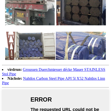
virdrun:
Groussen Duerchmiesser décke Mauer STAINLESS
Stol Pipe
Nächste:
Nahtlos Carbon Steel Pipe API 5l X52 Nahtlos Linn
Pipe