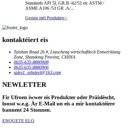
Standards API 5L GR.B /42/52 etc ASTM /
ASME A106 /53 GR .A/...
Gesinn méi Produiten
>
kontaktéiert eis
Taishan Road 26 #, Liaocheng wirtschaftlech Entwécklung
Zone, Shandong Provënz, CHINA
0635-635-8880908
0635-635-8880906
sales1_xshsteel@163.com
NEWLETTER
Fir Ufroen iwwer eis Produkter oder Präislëscht,
loosst w.e.g. Är E-Mail un eis a mir kontaktéiere
bannent 24 Stonnen.
ENQUETE ELO