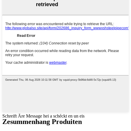
Schreift Äre Message hei a schéckt en un eis
Zesummenhang Produiten