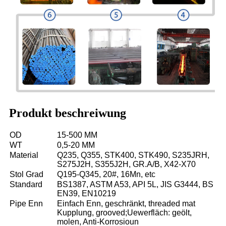
Produkt beschreiwung
OD
15-500 MM
WT
0,5-20 MM
Material
Q235, Q355, STK400, STK490, S235JRH,
S275J2H, S355J2H, GR.A/B, X42-X70
Stol Grad
Q195-Q345, 20#, 16Mn, etc
Standard
BS1387, ASTM A53, API 5L, JIS G3444, BS
EN39, EN10219
Pipe Enn
Einfach Enn, geschränkt, threaded mat
Kupplung, grooved;Uewerfläch: geölt,
molen, Anti-Korrosioun