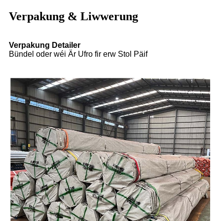
Verpakung & Liwwerung
Verpakung Detailer
Bündel oder wéi Är Ufro fir erw Stol Päif