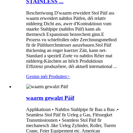
STAINLESS ...
Beschreiwung D'waarm erweidert Stol Päif ass
waarm erweidert nahtlos Päifen, déi relativ
niddereg Dicht ass, awer d'Kontraktioun vum
staarke Stahlpipe (nahtlos Päif) kann als
thermesch Expansioun bezeechent ginn.E
Prozess vu schiefrollen oder Zeechnungsmethod
fir de Päifduerchmiesser auszebauen.Stol Päif
thickening an enger kuerzer Zäit, kann net-
Standard a speziell Zorte vu nahtlos Réier mat
niddereg-Käschten an héich Produktioun
Effizienz produzéiere, déi aktuell international ...
Gesinn méi Produiten
>
waarm gewalzt Päif
Applikatioun • Nahtlos Stahlpipe fir Bau a Bau .•
Seamless Stol Päif fir Ueleg a Gas, Flëssegket
Transmissiounen • Seamless Stol Päif fir
mechanesch .like Ueleg Zylinder, Roller, Tuerm
Crane, Feier Equipement etc. American