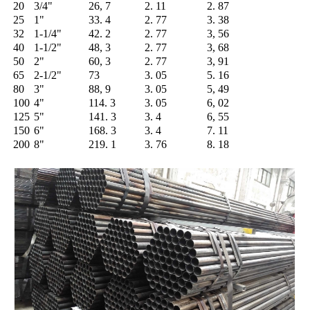
20
3/4"
26, 7
2. 11
2. 87
25
1"
33. 4
2. 77
3. 38
32
1-1/4"
42. 2
2. 77
3, 56
40
1-1/2"
48, 3
2. 77
3, 68
50
2"
60, 3
2. 77
3, 91
65
2-1/2"
73
3. 05
5. 16
80
3"
88, 9
3. 05
5, 49
100
4"
114. 3
3. 05
6, 02
125
5"
141. 3
3. 4
6, 55
150
6"
168. 3
3. 4
7. 11
200
8"
219. 1
3. 76
8. 18