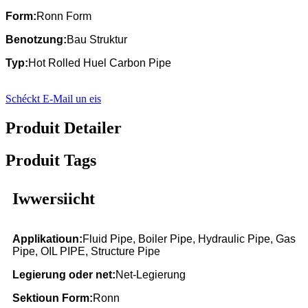
Form:
Ronn Form
Benotzung:
Bau Struktur
Typ:
Hot Rolled Huel Carbon Pipe
Schéckt E-Mail un eis
Produit Detailer
Produit Tags
Iwwersiicht
Applikatioun:
Fluid Pipe, Boiler Pipe, Hydraulic Pipe, Gas
Pipe, OIL PIPE, Structure Pipe
Legierung oder net:
Net-Legierung
Sektioun Form:
Ronn