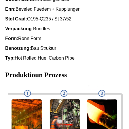
Enn:
Beveled Fuedem + Kupplungen
Stol Grad:
Q195-Q235 / St 37/52
Verpackung:
Bundles
Form:
Ronn Form
Benotzung:
Bau Struktur
Typ:
Hot Rolled Huel Carbon Pipe
Produktioun Prozess