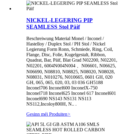
NICKEL-LEGERING PIP
SEAMLESS Stol Päif
Beschreiwung Material Monel / Inconel /
Hastelloy / Duplex Stol / PH Stol / Nickel
Legierung Form Ronn, Schmiede, Ring, Coil,
Flange, Disc, Folie, Kugelgestalt, Ribbon,
Quadrat, Bar, Päif, Blat Grad N02200, N02201,
N02201, 6004N004N004 、N06601, N06625,
N06690, N08810, N08825, N08020, N08028,
N08031, N010276, N010665, 0601 GH, 020
GH, 065, 065, 020, 03, 03 036 GH5188
Inconel706 Inconel600 InconelX-750
Inconel718 Inconel625 Inconel 617 Inconel601
Inconel690 NS143 NS131 NS113
NS112,Incoloy800H, N.. .
Gesinn méi Produiten
>