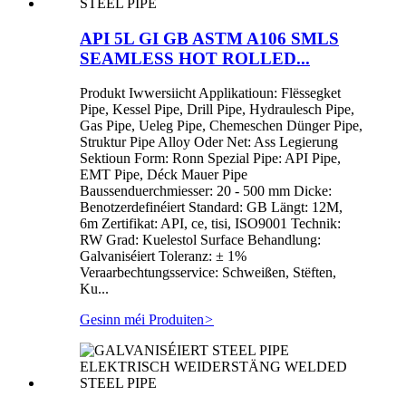
API 5L GI GB ASTM A106 SMLS
SEAMLESS HOT ROLLED...
Produkt Iwwersiicht Applikatioun: Flëssegket
Pipe, Kessel Pipe, Drill Pipe, Hydraulesch Pipe,
Gas Pipe, Ueleg Pipe, Chemeschen Dünger Pipe,
Struktur Pipe Alloy Oder Net: Ass Legierung
Sektioun Form: Ronn Spezial Pipe: API Pipe,
EMT Pipe, Déck Mauer Pipe
Baussenduerchmiesser: 20 - 500 mm Dicke:
Benotzerdefinéiert Standard: GB Längt: 12M,
6m Zertifikat: API, ce, tisi, ISO9001 Technik:
RW Grad: Kuelestol Surface Behandlung:
Galvaniséiert Toleranz: ± 1%
Veraarbechtungsservice: Schweißen, Stëften,
Ku...
Gesinn méi Produiten
>