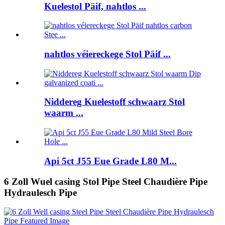
Kuelestol Päif, nahtlos ...
nahtlos véiereckege Stol Päif ...
Niddereg Kuelestoff schwaarz Stol
waarm ...
Api 5ct J55 Eue Grade L80 M...
6 Zoll Wuel casing Stol Pipe Steel Chaudière Pipe
Hydraulesch Pipe