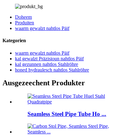
Doheem
Produiten
waarm gewalzt nahtlos Päif
Kategorien
waarm gewalzt nahtlos Päif
kal gewalzt Präzisioun nahtlos Päif
kal gezunnen nahtlos Stahlröhre
honed hydraulesch nahtlos Stahlröhre
Ausgezeechent Produkter
Seamless Steel Pipe Tube Ho ...