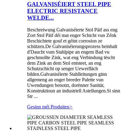
GALVANISÉIERT STEEL PIPE
ELECTRIC RESISTANCE
WELDE...
Beschreiwung Galvaniséierte Stol Päif ass eng
Zort Stol Päif déi mat enger Schicht vun Zénk
Beschichtete gouf et géint corrosion ze
schützen.De Galvaniséierungsprozess beinhalt
d'Daucht vum Stahlpipe an engem Bad vu
geschmollte Zink, wat eng Verbindung tëscht
dem Zink an dem Stol entsteet, an eng
Schutzschicht op senger Uewerfläch
bilden.Galvaniséierte Stahlleitungen ginn
allgemeng an enger breeder Palette vun
Uwendungen benotzt, dorënner Sanitär,
Konstruktioun an industriell Astellungen.Si sinn
Str ...
Gesinn méi Produiten
>